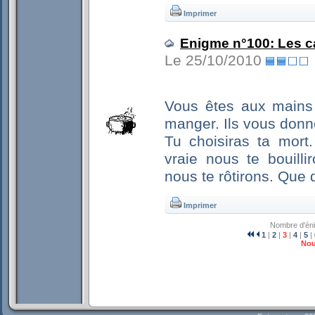
Imprimer
Enigme n°100: Les c
Le 25/10/2010
Vous êtes aux mains 
manger. Ils vous donne
Tu choisiras ta mort.
vraie nous te bouilli
nous te rôtirons. Que 
Imprimer
Nombre d'én
1
|
2
|
3
|
4
|
5
|
Nou