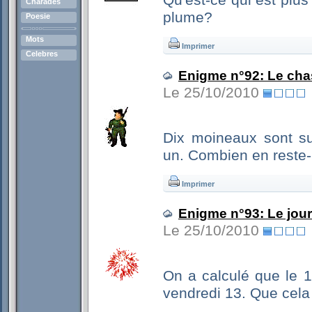
Qu'est-ce qui est plus
Charades
plume?
Poesie
Mots
Imprimer
Celebres
Enigme n°92: Le cha
Le 25/10/2010
Dix moineaux sont s
un. Combien en reste-i
Imprimer
Enigme n°93: Le jou
Le 25/10/2010
On a calculé que le 1
vendredi 13. Que cela v