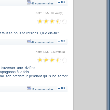
48 commentaires
Note: 3.5/5 - 39 vote(s)
est fausse nous te rôtirons. Que dis-tu?
47 commentaires
Note: 3.5/5 - 143 vote(s)
raverser une rivière.
mpagnons à la fois.
par son prédateur pendant qu'ils ne seront
17 commentaires