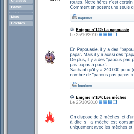
Charades
routes. Notre héros n'est certain 
Comment en posant une seule ques
Poesie
Mots
Imprimer
Celebres
Enigme n°122: La papouasie
Le 25/10/2010
En Papouasie, il y a des "papou
papa". Mais il y a aussi des "p
De plus, il y a des "papous pas
pas papas à poux".
Sachant qu'il y a 240 000 poux (
nombre de "papous pas papas à p
Imprimer
Enigme n°104: Les mèches
Le 25/10/2010
On dispose de 2 mèches, et d'u
à dire si la mèche est consu
uniquement avec les mèches et l