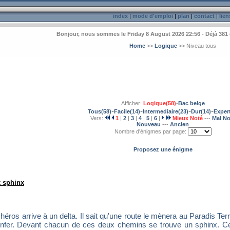
index
|
mode d'emploi
|
plan
|
contact
|
lien
Bonjour, nous sommes le Friday 8 August 2026 22:56 - Déjà 381 
Home
>>
Logique
>> Niveau tous
Afficher:
Logique(58)
-
Bac belge
-
-
-
-
Tous(58)
Facile(14)
Intermediaire(23)
Dur(14)
Expert
Vers:
1
|
2
|
3
|
4
|
5
|
6
|
Mieux Noté
---
Mal No
Nouveau
---
Ancien
Nombre d'énigmes par page:
Proposez une énigme
 sphinx
héros arrive à un delta. Il sait qu'une route le mènera au Paradis Terr
enfer. Devant chacun de ces deux chemins se trouve un sphinx. C