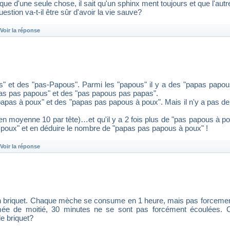
que d'une seule chose, il sait qu'un sphinx ment toujours et que l'autre 
tion va-t-il être sûr d'avoir la vie sauve?
Voir la réponse
s" et des "pas-Papous". Parmi les "papous" il y a des "papas papo
apas pas papous" et des "pas papous pas papas".
 papas à poux" et des "papas pas papous à poux". Mais il n'y a pas 
en moyenne 10 par tête)…et qu'il y a 2 fois plus de "pas papous à p
oux" et en déduire le nombre de "papas pas papous à poux" !
Voir la réponse
n briquet. Chaque mèche se consume en 1 heure, mais pas forcemen
mée de moitié, 30 minutes ne se sont pas forcément écoulées. 
e briquet?