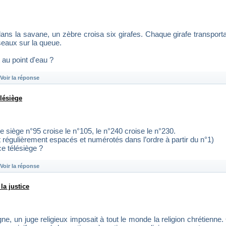
ans la savane, un zèbre croisa six girafes. Chaque girafe transporta
seaux sur la queue.
au point d'eau ?
Voir la réponse
lésiège
 siège n°95 croise le n°105, le n°240 croise le n°230.
régulièrement espacés et numérotés dans l’ordre à partir du n°1)
ce télésiège ?
Voir la réponse
la justice
ne, un juge religieux imposait à tout le monde la religion chrétienne.