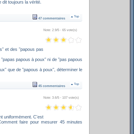
dit toujours la vérité.
47 commentaires
Note: 2.9/5 - 65 vote(s)
us" et des "papous pas
de "papas papous à poux" ni de "pas papous
oux" que de "papous à poux", déterminer le
45 commentaires
Note: 3.6/5 - 107 vote(s)
t uniformément. C'est
Comment faire pour mesurer 45 minutes