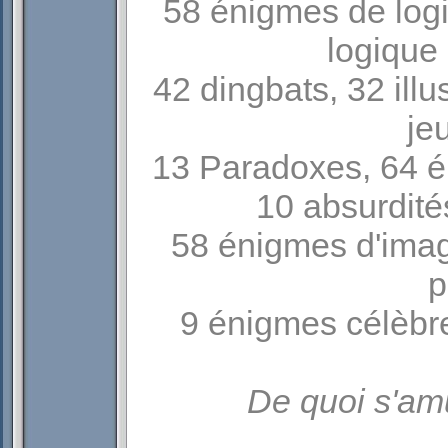
58
énigmes de log
logique
42
dingbats
, 32
ill
je
13
Paradoxes
, 64
é
10
absurdit
58
énigmes d'imag
p
9
énigmes célèbr
De quoi s'amu