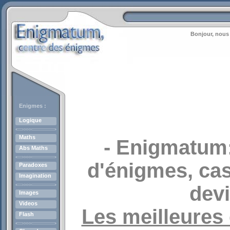
Bonjour, nous 
Enigmes :
Logique
Maths
- Enigmatum:
Abs Maths
d'énigmes, cas
Paradoxes
Imagination
devi
Images
Videos
Les meilleures
Flash