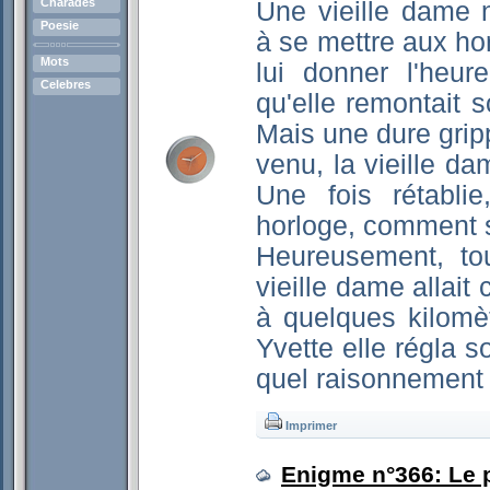
Charades
Une vieille dame n
Poesie
à se mettre aux hor
Mots
lui donner l'heur
Celebres
qu'elle remontait
Mais une dure gripp
venu, la vieille d
Une fois rétablie
horloge, comment sa
Heureusement, tou
vieille dame allait
à quelques kilomè
Yvette elle régla s
quel raisonnement y
Imprimer
Enigme n°366: Le p