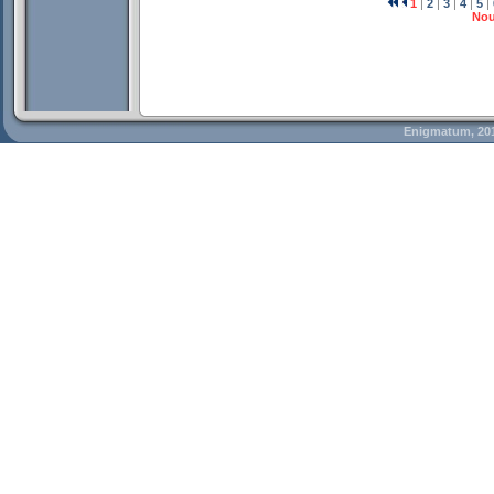
1
|
2
|
3
|
4
|
5
|
Nou
Enigmatum, 20