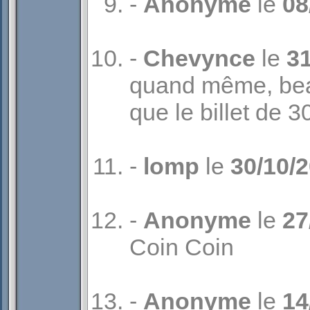
-
Anonyme
le
08
-
Chevynce
le
31
quand même, bea
que le billet de 3
-
lomp
le
30/10/
-
Anonyme
le
27
Coin Coin
-
Anonyme
le
14