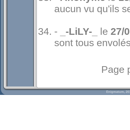
aucun vu qu'ils s
-
_-LiLY-_
le
27/
sont tous envolé
Page 
Enigmatum, 20