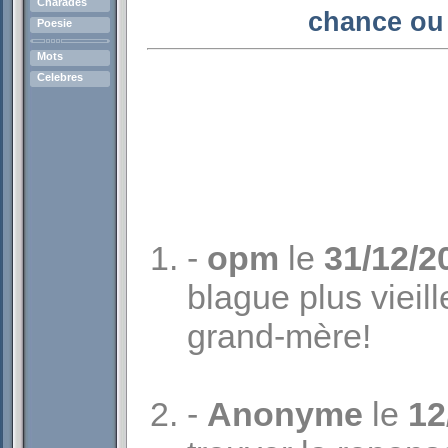
Charades
chance ou
Poesie
Mots
Celebres
-
opm
le
31/12/2
blague plus vieil
grand-mère!
-
Anonyme
le
12