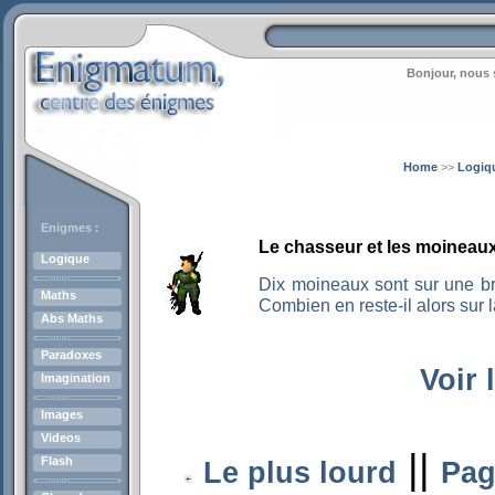
Bonjour, nous 
Home
>>
Logiq
Enigmes :
Le chasseur et les moineau
Logique
Dix moineaux sont sur une b
Maths
Combien en reste-il alors sur 
Abs Maths
Paradoxes
Voir 
Imagination
Images
Videos
||
Flash
Le plus lourd
Pag