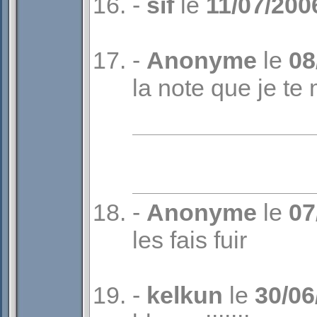
-
sif
le
11/07/200
-
Anonyme
le
08
la note que je te 
-
Anonyme
le
07
les fais fuir
-
kelkun
le
30/06