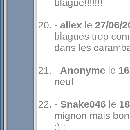
blague!!!!!!!
-
allex
le
27/06/2
blagues trop conn
dans les carambar!
-
Anonyme
le
16
neuf
-
Snake046
le
18
mignon mais bon 
;) !