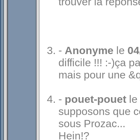
trouver la repons
-
Anonyme
le
04
difficile !!! :-)ç
mais pour une &q
-
pouet-pouet
l
supposons que c
sous Prozac...
Hein!?