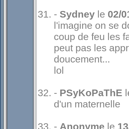
-
Sydney
le
02/0
l'imagine on se d
coup de feu les fa
peut pas les app
doucement...
lol
-
PSyKoPaThE
l
d'un maternelle
-
Anonyme
le
13