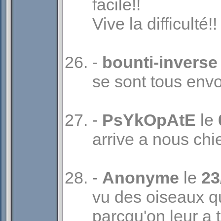
facile!!
Vive la difficulté!!
-
bounti-inverse
se sont tous envo
-
PsYkOpAtE
le
arrive a nous chi
-
Anonyme
le
23
vu des oiseaux qu
parcqu'on leur a 