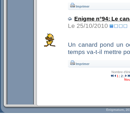
Imprimer
Enigme n°94: Le can
Le 25/10/2010
Un canard pond un oe
temps va-t-il mettre p
Imprimer
Nombre d'én
1
|
2
|
Nou
Enigmatum, 20