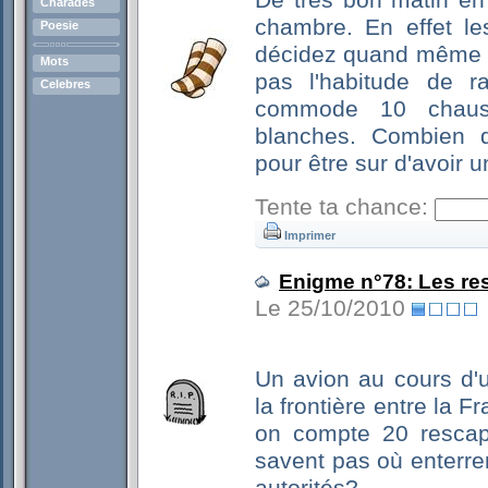
De très bon matin en 
Charades
chambre. En effet le
Poesie
décidez quand même d
Mots
pas l'habitude de r
Celebres
commode 10 chauss
blanches. Combien d
pour être sur d'avoir 
Tente ta chance:
Imprimer
Enigme n°78: Les re
Le 25/10/2010
Un avion au cours d'u
la frontière entre la 
on compte 20 rescap
savent pas où enterre