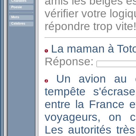
amis les belges e
Charades
Poesie
vérifier votre logi
Mots
répondre trop vite!
Celebres
La maman à Toto a
Réponse:
Un avion au co
tempête s'écrase
entre la France 
voyageurs, on 
Les autorités tr