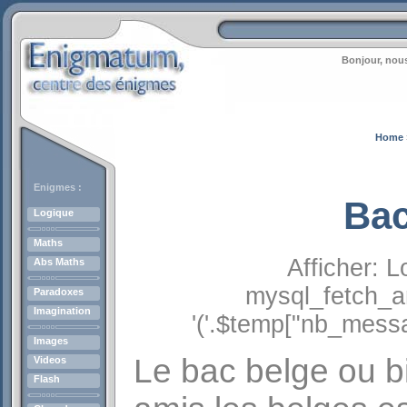
Bonjour, nous
Home
Enigmes :
Bac
Logique
Maths
Afficher:
L
Abs Maths
mysql_fetch_ar
Paradoxes
Imagination
'('.$temp["nb_messa
Images
Le bac belge ou b
Videos
Flash