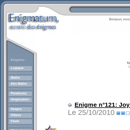
Bonjour, nous
Enigmes :
To
V
Logique
Maths
Abs Maths
Paradoxes
Imagination
Enigme n°121: Joy
Images
Le 25/10/2010
Videos
Flash