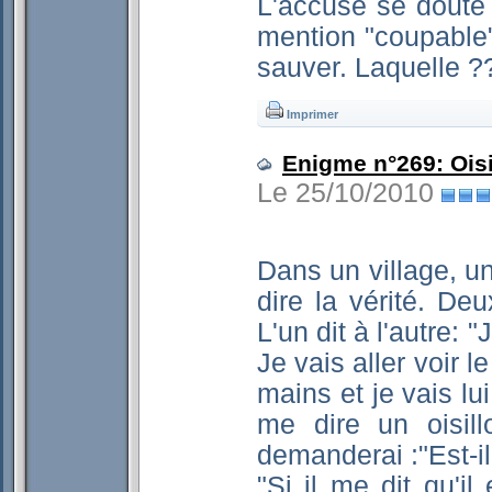
L'accusé se doute 
mention "coupable".
sauver. Laquelle ?
Imprimer
Enigme n°269: Oisi
Le 25/10/2010
Dans un village, u
dire la vérité. Deu
L'un dit à l'autre:
Je vais aller voir 
mains et je vais lu
me dire un oisill
demanderai :"Est-il
"Si il me dit qu'il