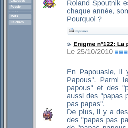
Charades
Roland Spoutnik e
Poesie
chaque année, son 
Mots
Pourquoi ?
Celebres
Imprimer
Enigme n°122: La 
Le 25/10/2010
En Papouasie, il 
Papous". Parmi l
papous" et des "
aussi des "papas 
pas papas".
De plus, il y a d
des "papas pas pa
de "papas papous 