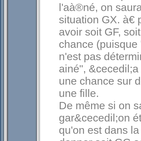
l'aà®né, on saura
situation GX. à€ p
avoir soit GF, so
chance (puisque 
n'est pas détermi
ainé", &cecedil;a 
une chance sur de
une fille.
De même si on sa
gar&cecedil;on éta
qu'on est dans la