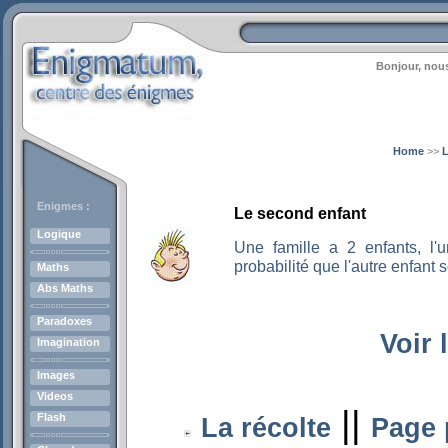
Bonjour, nous
Home
>>
L
Enigmes :
Le second enfant
Logique
Une famille a 2 enfants, l'
probabilité que l'autre enfant s
Maths
Abs Maths
Paradoxes
Voir 
Imagination
Images
Videos
||
Flash
La récolte
Page 