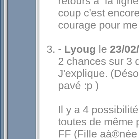
retours à la lign
coup c'est encore
courage pour me l
-
Lyoug
le
23/02
2 chances sur 3 qu
J'explique. (Déso
pavé :p )
Il y a 4 possibilit
toutes de même pr
FF (Fille aà®née 