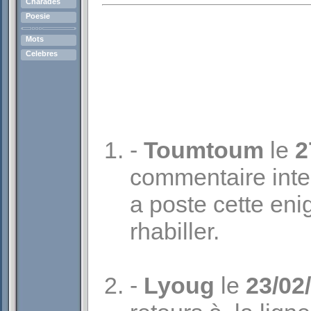
Charades
Poesie
Mots
Celebres
-
Toumtoum
le
2
commentaire intel
a poste cette eni
rhabiller.
-
Lyoug
le
23/02