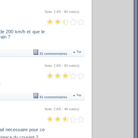
Note: 2.4/5 - 80 vote(s)
 de 200 km/h et que le
rain ?
31 commentaires
Note: 2.8/5 - 83 vote(s)
?
41 commentaires
Note: 2.6/5 - 48 vote(s)
vail nécessaire pour ce
stance du courant ? 