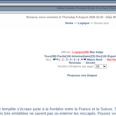
index
|
mode d'emploi
|
plan
|
contact
|
lien
Bonjour, nous sommes le Thursday 8 August 2026 22:42 - Déjà 38
Home
>>
Logique
>> Niveau tous
Afficher:
Logique(58)
-
Bac belge
-
-
-
-
Tous(58)
Facile(14)
Intermediaire(23)
Dur(14)
Expert
Vers:
1
|
2
|
3
|
4
|
5
|
6
|
Mieux Noté
---
Mal No
Nouveau
---
Ancien
Nombre d'énigmes par page:
Proposez une énigme
 tempête s'écrase juste à la frontière entre la France et la Suisse.
és très embêtées ne savent pas où enterrer les rescapés. Pouvez vou