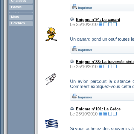
Charades
Poesie
Imprimer
Mots
Enigme n°94: Le canard
Celebres
Le 25/10/2010
Un canard pond un oeuf toutes le
Imprimer
Enigme n°88: La traversée aéri
Le 25/10/2010
Un avion parcourt la distance 
Comment expliquez-vous cette d
Imprimer
Enigme n°101: La Grèce
Le 25/10/2010
Si vous achetez des souvenirs à