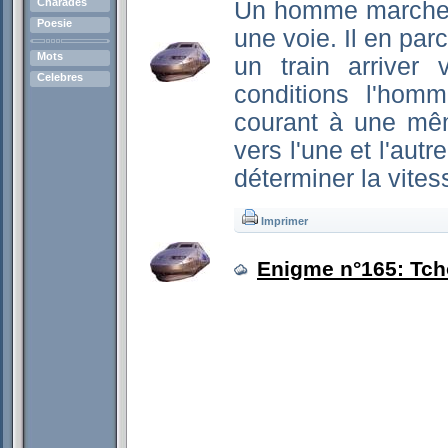
Charades
Un homme marche s
Poesie
une voie. Il en parc
Mots
un train arriver
Celebres
conditions l'hom
courant à une mêm
vers l'une et l'aut
déterminer la vite
Imprimer
Enigme n°165: Tch