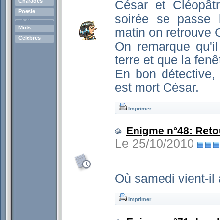
Charades
César et Cléopât
Poesie
soirée se passe 
Mots
matin on retrouve C
Celebres
On remarque qu'il
terre et que la fen
En bon détective,
est mort César.
Imprimer
Enigme n°48: Reto
Le 25/10/2010
Où samedi vient-il
Imprimer