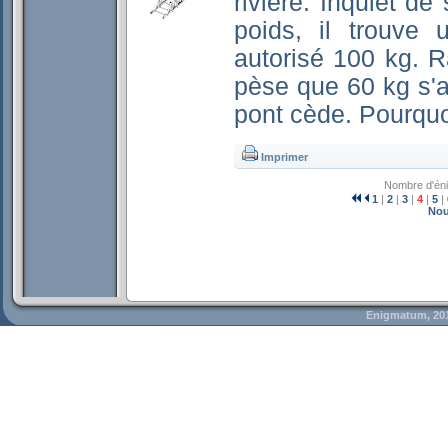
rivière. Inquiet de
poids, il trouve 
autorisé 100 kg. 
pèse que 60 kg s'av
pont cède. Pourquo
Imprimer
Nombre d'én
1
|
2
|
3
|
4
|
5
|
Nou
Enigmatum, 20