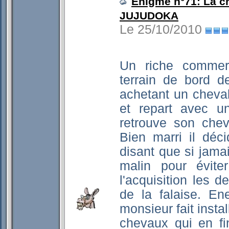
Enigme n°71: La c
JUJUDOKA
Le 25/10/2010
Un riche commerc
terrain de bord d
achetant un cheva
et repart avec u
retrouve son chev
Bien marri il déc
disant que si jamai
malin pour évite
l'acquisition les 
de la falaise. Ene
monsieur fait insta
chevaux qui en fi