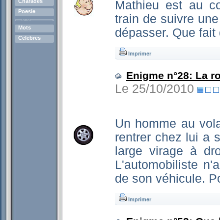
Charades
Mathieu est au c
Poesie
train de suivre une 
Mots
dépasser. Que fait
Celebres
Imprimer
Enigme n°28: La ro
Le 25/10/2010
Un homme au volan
rentrer chez lui a
large virage à dr
L'automobiliste n'
de son véhicule. P
Imprimer