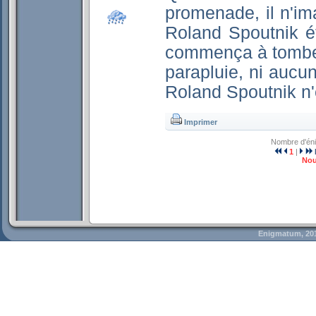
promenade, il n'ima
Roland Spoutnik ét
commença à tomber
parapluie, ni aucu
Roland Spoutnik n'
Imprimer
Nombre d'én
1
|
Nou
Enigmatum, 20