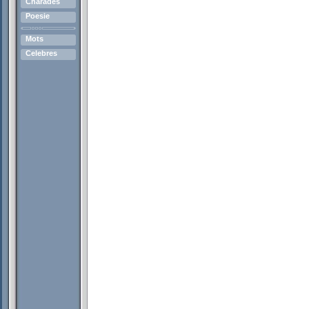
Charades
Poesie
Mots
Celebres