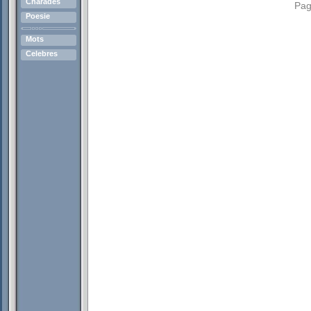
Charades
Pag
Poesie
Mots
Celebres