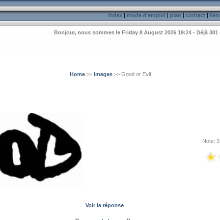
index
|
mode d'emploi
|
plan
|
contact
|
lien
Bonjour, nous sommes le Friday 8 August 2026 19:24 - Déjà 381 
Home
>>
Images
>> Good or Evil
Note: 3
Voir la réponse