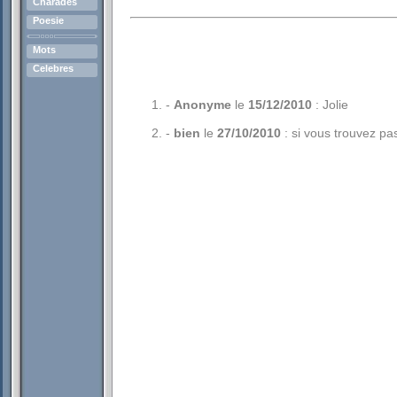
Charades
Poesie
Mots
Celebres
-
Anonyme
le
15/12/2010
: Jolie
-
bien
le
27/10/2010
: si vous trouvez pas