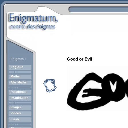
Good or Evil
Enigmes :
Logique
Maths
Abs Maths
Paradoxes
Imagination
Images
Videos
Flash