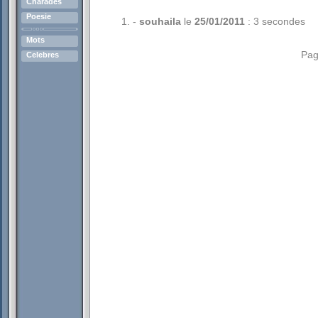
Charades
Poesie
-
souhaila
le
25/01/2011
: 3 secondes
Mots
Pag
Celebres