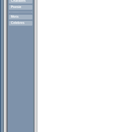
Charades
Poesie
Mots
Celebres