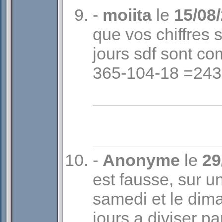
-
moiita
le
15/08
que vos chiffres 
jours sdf sont com
365-104-18 =243
-
Anonyme
le
29
est fausse, sur u
samedi et le dima
jours a diviser pa