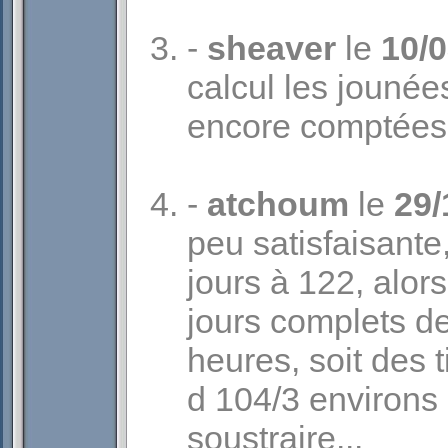
-
sheaver
le
10/
calcul les jouné
encore comptées fa
-
atchoum
le
29/
peu satisfaisante,
jours à 122, alor
jours complets d
heures, soit des t
d 104/3 environs 
soustraire...