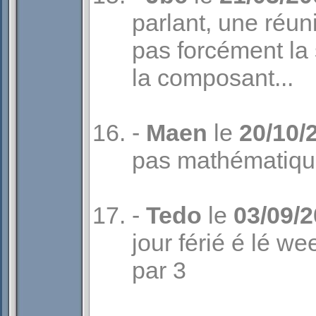
parlant, une réun
pas forcément l
la composant...
-
Maen
le
20/10/
pas mathématiqum
-
Tedo
le
03/09/
jour férié é lé w
par 3