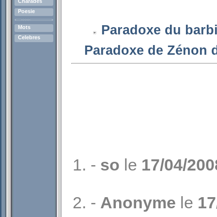
Charades
Poesie
Paradoxe du barbi
Mots
Celebres
Paradoxe de Zénon d'
-
so
le
17/04/200
-
Anonyme
le
17