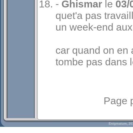
-
Ghismar
le
03/
quet'a pas travai
un week-end aux
car quand on en a
tombe pas dans l
Page 
Enigmatum, 20