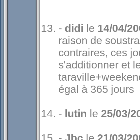
-
didi
le
14/04/20
raison de soustra
contraires, ces j
s'additionner et le
taraville+weekend
égal à 365 jours
-
lutin
le
25/03/2
-
Jbc
le
21/03/20