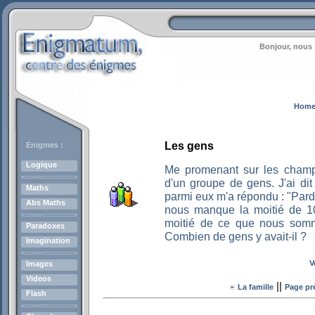
Bonjour, nous 
Hom
Les gens
Enigmes :
Logique
Me promenant sur les champs-
d'un groupe de gens. J'ai di
Maths
parmi eux m'a répondu : "Par
Abs Maths
nous manque la moitié de 10
moitié de ce que nous somm
Paradoxes
Combien de gens y avait-il ?
Imagination
V
Images
Videos
||
La famille
Page pr
Flash