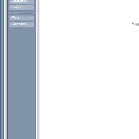
Charades
Poesie
Mots
Pag
Celebres