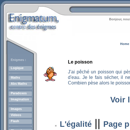
Bonjour, nous
Home
Enigmes :
Le poisson
Logique
J'ai pêché un poisson qui pès
d'eau. Je le fais sécher, il 
Maths
Combien pèse alors le poisso
Abs Maths
Paradoxes
Voir 
Imagination
Images
Videos
||
Flash
L'égalité
Page p