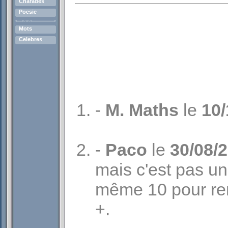
Charades
Poesie
Mots
Celebres
-
M. Maths
le
10/
-
Paco
le
30/08/
mais c'est pas un
même 10 pour rem
+.