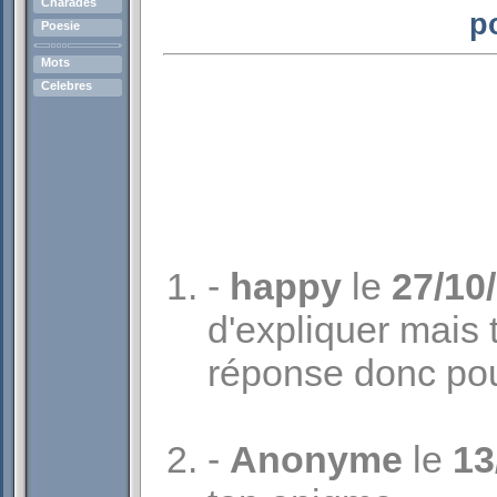
Charades
p
Poesie
Mots
Celebres
-
happy
le
27/10
d'expliquer mais
réponse donc pou
-
Anonyme
le
13