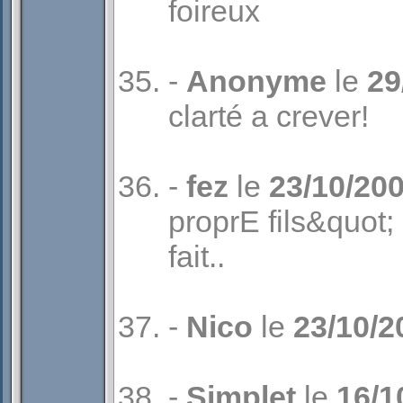
foireux
-
Anonyme
le
29
clarté a crever!
-
fez
le
23/10/20
proprE fils&quot;
fait..
-
Nico
le
23/10/2
-
Simplet
le
16/1