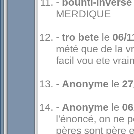
-
bounti-inverse
MERDIQUE
-
tro bete
le
06/1
mété que de la v
facil vou ete vrai
-
Anonyme
le
27
-
Anonyme
le
06
l'énoncé, on ne p
pères sont père et