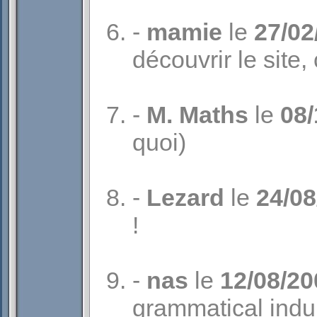
-
mamie
le
27/02
découvrir le site, c
-
M. Maths
le
08/
quoi)
-
Lezard
le
24/08
!
-
nas
le
12/08/20
grammatical indui