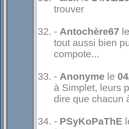
trouver
-
Antochère67
l
tout aussi bien pu
compote...
-
Anonyme
le
04
à Simplet, leurs p
dire que chacun à
-
PSyKoPaThE
l