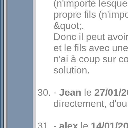
(n'importe lesquel
propre fils (n'impo
&quot;.
Donc il peut avoir
et le fils avec un
n'ai à coup sur 
solution.
-
Jean
le
27/01/
directement, d'ou 
-
alex
le
14/01/2