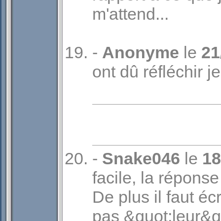
m'attend...
-
Anonyme
le
21
ont dû réfléchir j
-
Snake046
le
18
facile, la répons
De plus il faut éc
pas &quot;leur&q