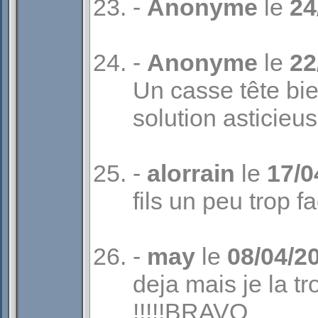
-
Anonyme
le
24
-
Anonyme
le
22
Un casse tête bi
solution asticieus
-
alorrain
le
17/0
fils un peu trop 
-
may
le
08/04/2
deja mais je la tr
!!!!!BRAVO