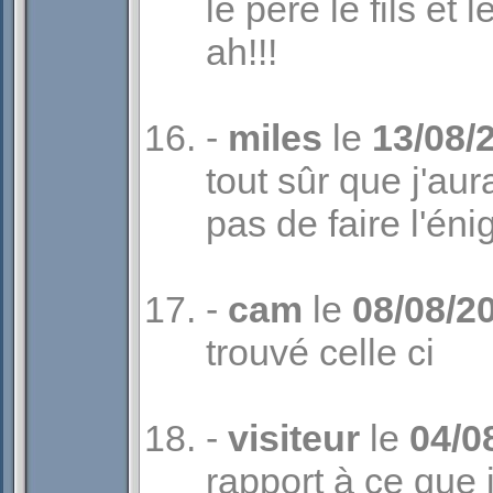
le père le fils et 
ah!!!
-
miles
le
13/08/
tout sûr que j'aur
pas de faire l'én
-
cam
le
08/08/2
trouvé celle ci
-
visiteur
le
04/0
rapport à ce que j'