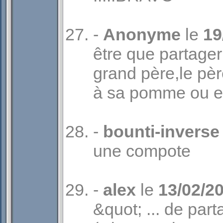
-
Anonyme
le
19
être que partage
grand père,le pèr
à sa pomme ou es
-
bounti-inverse
une compote
-
alex
le
13/02/2
&quot; ... de pa