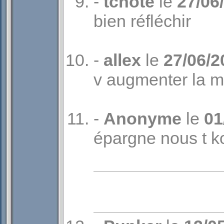
-
tchote
le
27/06
bien réfléchir
-
allex
le
27/06/2
v augmenter la m
-
Anonyme
le
01
épargne nous t k