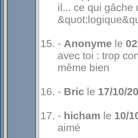
il... ce qui gâche
&quot;logique&quo
-
Anonyme
le
02
avec toi : trop c
même bien
-
Bric
le
17/10/2
-
hicham
le
10/1
aimé