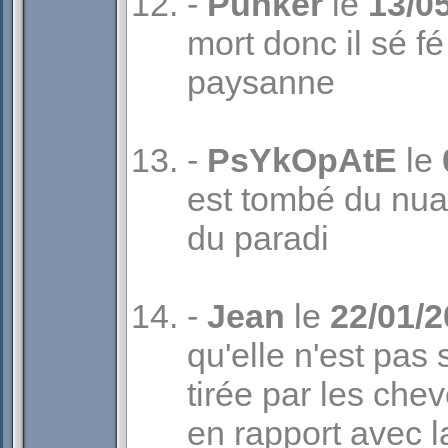
-
Punker
le
13/0
mort donc il sé fé
paysanne
-
PsYkOpAtE
le
est tombé du nua
du paradi
-
Jean
le
22/01/
qu'elle n'est pas
tirée par les chev
en rapport avec l