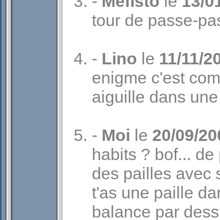
-
Mefisto
le
13/0
tour de passe-pas
-
Lino
le
11/11/2
enigme c'est co
aiguille dans une
-
Moi
le
20/09/20
habits ? bof... de
des pailles avec s
t'as une paille da
balance par dessu