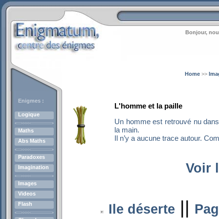
Bonjour, nou
Home
>>
Ima
Enigmes :
L'homme et la paille
Logique
Un homme est retrouvé nu dans
la main.
Maths
Il n’y a aucune trace autour. Comm
Abs Maths
Paradoxes
Voir 
Imagination
Images
Videos
||
Flash
Ile déserte
Pag