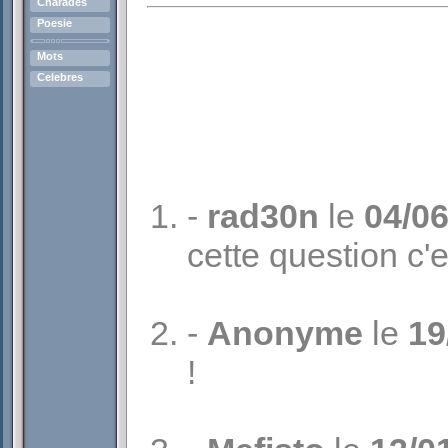
Charades
Poesie
Mots
Celebres
-
rad30n
le
04/0
cette question c'
-
Anonyme
le
19
!