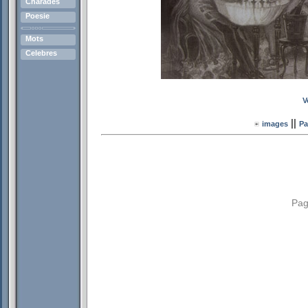
Charades
Poesie
Mots
Celebres
V
||
images
Pa
Pag