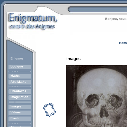
Bonjour, nous 
Hom
images
Enigmes :
Logique
Maths
Abs Maths
Paradoxes
Imagination
Images
Videos
Flash