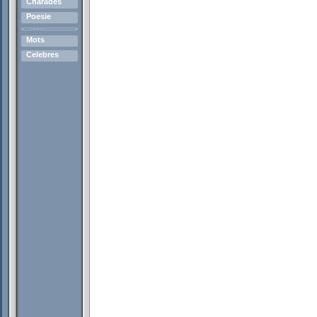
Charades
Poesie
Mots
Celebres