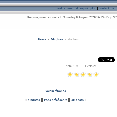
index
|
mode d'emploi
|
plan
|
contact
|
lien
Bonjour, nous sommes le Saturday 8 August 2026 14:23 - Déjà 38
Home
>>
Dingbats
>> dingbats
Note: 4.7/5 - 111 vote(s)
Voir la réponse
||
||
dingbats
Page précédente
dingbats