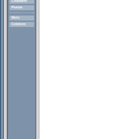
Charades
Poesie
Mots
Celebres