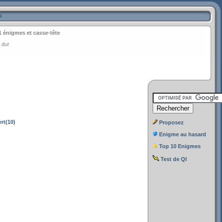
s
1 énigmes et casse-tête
 dur
rt(10)
Proposez
Enigme au hasard
Top 10 Enigmes
Test de QI