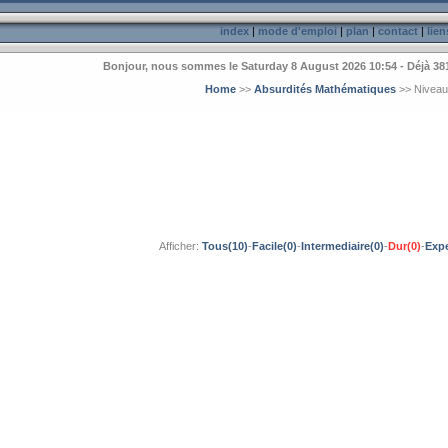
index
|
mode d'emploi
|
plan
|
contact
|
lien
Bonjour, nous sommes le Saturday 8 August 2026 10:54 - Déjà 38
Home
>>
Absurdités Mathématiques
>> Niveau
Afficher:
Tous(10)
-
Facile(0)
-
Intermediaire(0)
-
Dur(0)
-
Expe