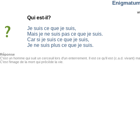
Enigmatum
w
Qui est-il?
Je suis ce que je suis,
Mais je ne suis pas ce que je suis.
Car si je suis ce que je suis,
Je ne suis plus ce que je suis.
Réponse
C'est un homme qui suit un cerceuil lors d'un enterrement. Il est ce qu'il est (c.a.d. vivant) mais il
C'est l'image de la mort qui précède la vie.