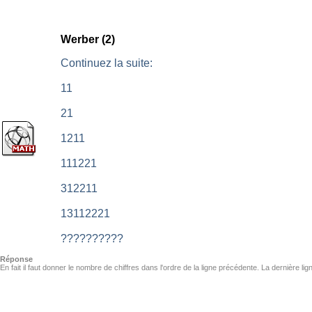
Werber (2)
Continuez la suite:
11
21
1211
111221
312211
13112221
??????????
Réponse
En fait il faut donner le nombre de chiffres dans l'ordre de la ligne précédente. La dernière l