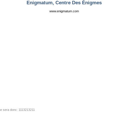
Enigmatum, Centre Des Énigmes
www.enigmatum.com
igne sera donc: 1113213211