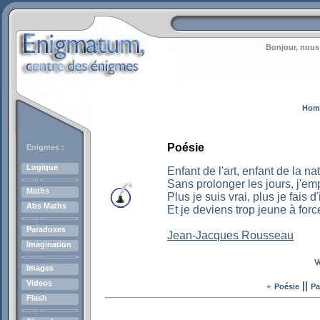
Bonjour, nous
Hom
Poésie
Enigmes :
Logique
Enfant de l'art, enfant de la na
Sans prolonger les jours, j'e
Maths
Plus je suis vrai, plus je fais 
Abs Maths
Et je deviens trop jeune à force 
Paradoxes
Jean-Jacques Rousseau
Imagination
V
Images
Videos
||
Poésie
Pa
Flash