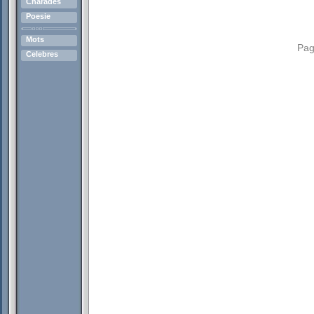
Charades
Poesie
Mots
Pag
Celebres