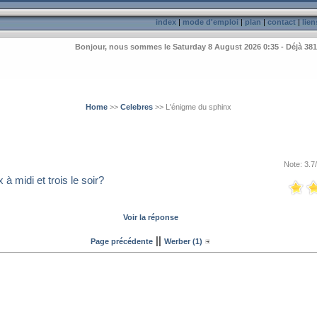
index
|
mode d'emploi
|
plan
|
contact
|
lien
Bonjour, nous sommes le Saturday 8 August 2026 0:35 - Déjà 381
Home
>>
Celebres
>> L'énigme du sphinx
Note: 3.7
 à midi et trois le soir?
Voir la réponse
||
Page précédente
Werber (1)