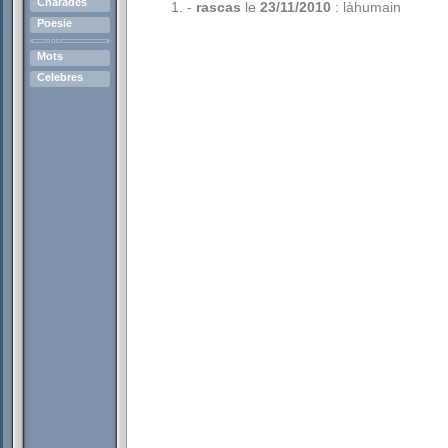
Charades
-
rascas
le
23/11/2010
: làhumain
Poesie
Mots
Celebres